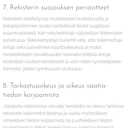
7. Rekisterin suojauksen periaatteet
Rekisterin käsittelyssä noudatetaan huolellisuutta ja
tietojärjestelmien avulla käsiteltävät tiedot suojataan
asianmukaisesti. Kun rekisteritietoja säilytetään Webnoden
palvelussa. Rekisterinpitäjä huolehtii siitä, että tallennettuja
tietoja sekä palvelimien käyttöoikeuksia ja muita
henkilötietojen turvallisuuden kannalta kriittisiä tietoja
käsitellään luottamuksellisesti ja vain niiden työntekijöiden
toimesta, joiden työnkuvaan se kuuluu.
8. Tarkastusoikeus ja oikeus vaatia
tiedon korjaamista
Jokaisella rekisterissä olevalla henkilöllä on oikeus tarkistaa
rekisteriin tallennetut tietonsa ja vaatia mahdollisen
virheellisen tiedon korjaamista tai puutteellisen tiedon
täydentämistä. Mikäli henkilö haluaa tarkistaa hänestä