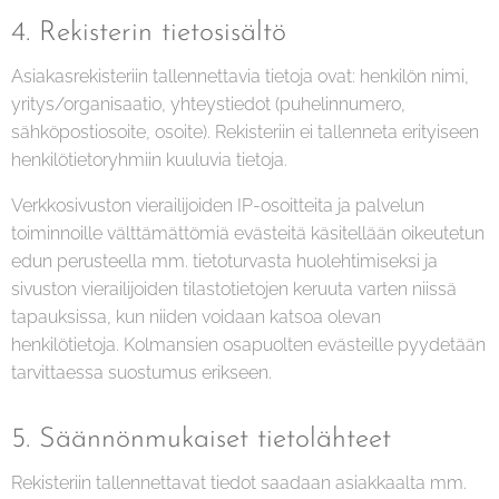
4. Rekisterin tietosisältö
Asiakasrekisteriin tallennettavia tietoja ovat: henkilön nimi,
yritys/organisaatio, yhteystiedot (puhelinnumero,
sähköpostiosoite, osoite). Rekisteriin ei tallenneta erityiseen
henkilötietoryhmiin kuuluvia tietoja.
Verkkosivuston vierailijoiden IP-osoitteita ja palvelun
toiminnoille välttämättömiä evästeitä käsitellään oikeutetun
edun perusteella mm. tietoturvasta huolehtimiseksi ja
sivuston vierailijoiden tilastotietojen keruuta varten niissä
tapauksissa, kun niiden voidaan katsoa olevan
henkilötietoja. Kolmansien osapuolten evästeille pyydetään
tarvittaessa suostumus erikseen.
5. Säännönmukaiset tietolähteet
Rekisteriin tallennettavat tiedot saadaan asiakkaalta mm.