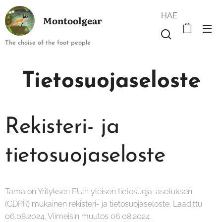
HAE
Montoolgear
The choise of the foot people
Tietosuojaseloste
Rekisteri- ja
tietosuojaseloste
Tämä on Yrityksen EU:n yleisen tietosuoja-asetuksen
(GDPR) mukainen rekisteri- ja tietosuojaseloste. Laadittu
06.08.2024. Viimeisin muutos 06.08.2024.