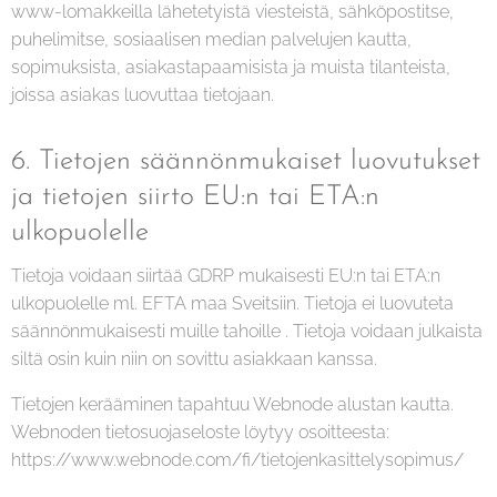
www-lomakkeilla lähetetyistä viesteistä, sähköpostitse,
puhelimitse, sosiaalisen median palvelujen kautta,
sopimuksista, asiakastapaamisista ja muista tilanteista,
joissa asiakas luovuttaa tietojaan.
6. Tietojen säännönmukaiset luovutukset
ja tietojen siirto EU:n tai ETA:n
ulkopuolelle
Tietoja voidaan siirtää GDRP mukaisesti EU:n tai ETA:n
ulkopuolelle ml. EFTA maa Sveitsiin. Tietoja ei luovuteta
säännönmukaisesti muille tahoille . Tietoja voidaan julkaista
siltä osin kuin niin on sovittu asiakkaan kanssa.
Tietojen kerääminen tapahtuu Webnode alustan kautta.
Webnoden tietosuojaseloste löytyy osoitteesta:
https://www.webnode.com/fi/tietojenkasittelysopimus/