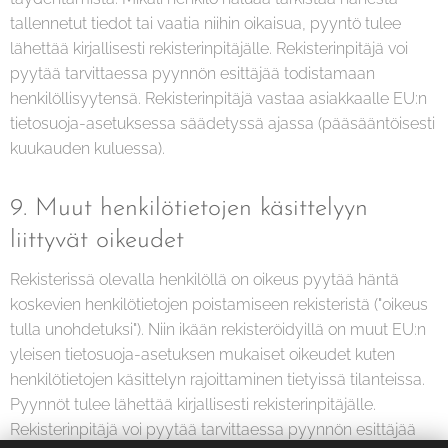
tallennetut tiedot tai vaatia niihin oikaisua, pyyntö tulee
lähettää kirjallisesti rekisterinpitäjälle. Rekisterinpitäjä voi
pyytää tarvittaessa pyynnön esittäjää todistamaan
henkilöllisyytensä. Rekisterinpitäjä vastaa asiakkaalle EU:n
tietosuoja-asetuksessa säädetyssä ajassa (pääsääntöisesti
kuukauden kuluessa).
9. Muut henkilötietojen käsittelyyn
liittyvät oikeudet
Rekisterissä olevalla henkilöllä on oikeus pyytää häntä
koskevien henkilötietojen poistamiseen rekisteristä ("oikeus
tulla unohdetuksi"). Niin ikään rekisteröidyillä on muut EU:n
yleisen tietosuoja-asetuksen mukaiset oikeudet kuten
henkilötietojen käsittelyn rajoittaminen tietyissä tilanteissa.
Pyynnöt tulee lähettää kirjallisesti rekisterinpitäjälle.
Rekisterinpitäjä voi pyytää tarvittaessa pyynnön esittäjää