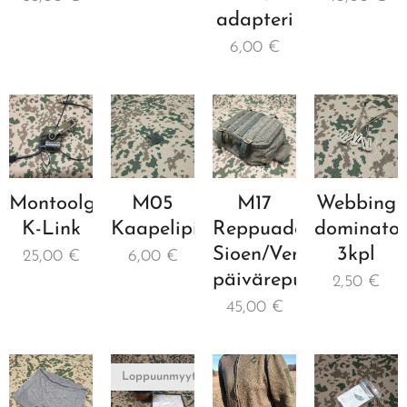
adapteri
6,00
€
Montoolgear
M05
M17
Webbing
K-Link
Kaapelipidike
Reppuadapteri
dominator
Sioen/Verseidag
3kpl
25,00
€
6,00
€
päivärepulle
2,50
€
45,00
€
Loppuunmyyty