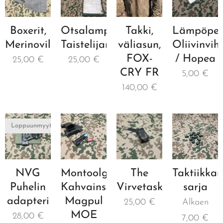
Boxerit,
Otsalamppu,
Takki,
Lämpöpeit
Merinovilla
Taistelijan
väliasun,
Oliivinvih
FOX-
/ Hopea
25,00
€
25,00
€
CRY FR
5,00
€
140,00
€
Loppuunmyyty
NVG
Montoolgear
The
Taktiikka
Puhelin
Kahvainsertti,
Virvetasku
sarja
adapteri
Magpul
25,00
€
Alkaen
MOE
28,00
€
7,00
€