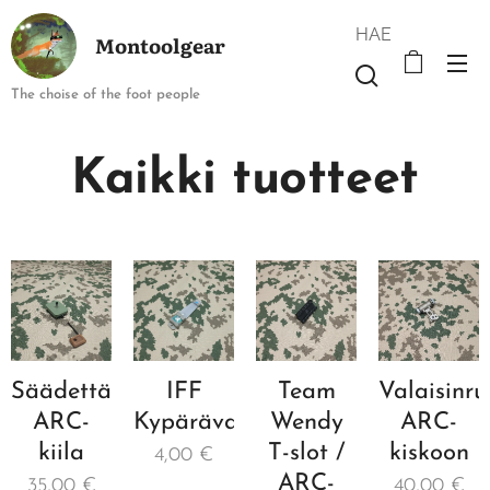
HAE
Montoolgear
The choise of the foot people
Kaikki tuotteet
Säädettävä
IFF
Team
Valaisinr
ARC-
Kypärävalo
Wendy
ARC-
kiila
T-slot /
kiskoon
4,00
€
ARC-
35,00
€
40,00
€