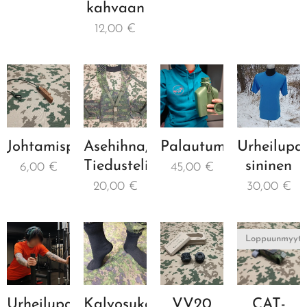
kahvaan
12,00
€
Johtamispilli
Asehihna,
Palautumishuppari
Urheilupai
Tiedustelijan
sininen
6,00
€
45,00
€
20,00
€
30,00
€
Loppuunmyyty
Urheilupaita,
Kalvosukat
VV20
CAT-