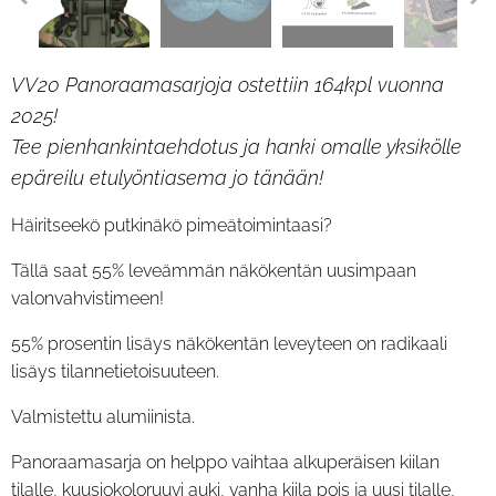
VV20 Panoraamasarjoja ostettiin 164kpl vuonna
2025!
Tee pienhankintaehdotus ja hanki omalle yksikölle
epäreilu etulyöntiasema jo tänään!
Häiritseekö putkinäkö pimeätoimintaasi?
Tällä saat 55% leveämmän näkökentän uusimpaan
valonvahvistimeen!
55% prosentin lisäys näkökentän leveyteen on radikaali
lisäys tilannetietoisuuteen.
Valmistettu alumiinista.
Panoraamasarja on helppo vaihtaa alkuperäisen kiilan
tilalle, kuusiokoloruuvi auki, vanha kiila pois ja uusi tilalle,