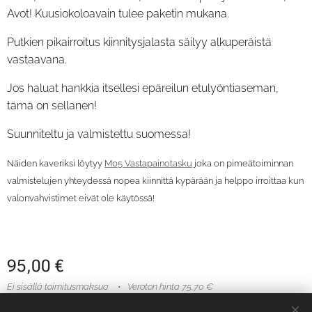
Avot! Kuusiokoloavain tulee paketin mukana.
Putkien pikairroitus kiinnitysjalasta säilyy alkuperäistä
vastaavana.
Jos haluat hankkia itsellesi epäreilun etulyöntiaseman,
tämä on sellanen!
Suunniteltu ja valmistettu suomessa!
Näiden kaveriksi löytyy
M05 Vastapainotasku
joka on pimeätoiminnan
valmistelujen yhteydessä nopea kiinnittä kypärään ja helppo irroittaa kun
valonvahvistimet eivät ole käytössä!
95,00
€
Ei sisällä toimitusmaksua
Veroton hinta 75,70 €
Varastossa