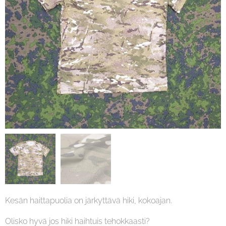
Kesän haittapuolia on järkyttävä hiki, kokoajan.
Olisko hyvä jos hiki haihtuis tehokkaasti?