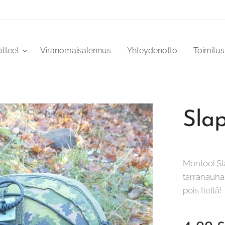
tteet
Viranomaisalennus
Yhteydenotto
Toimitu
Sla
Montool Sl
tarranauhap
pois tieltä!