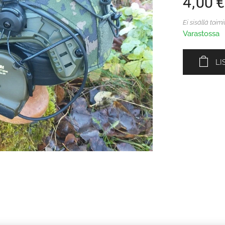
4,00
€
Ei sisällä toi
Varastossa
LI