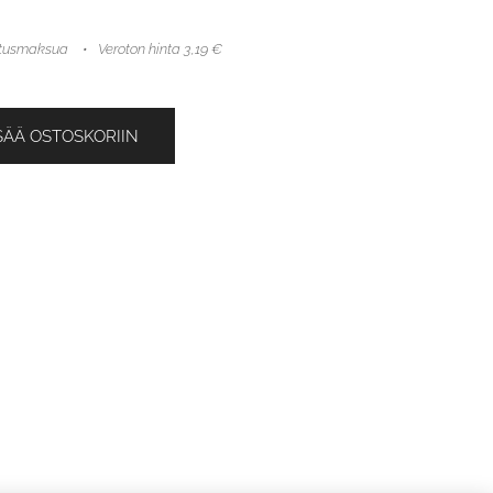
mitusmaksua
Veroton hinta 3,19 €
SÄÄ OSTOSKORIIN