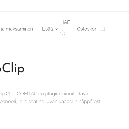
HAE
s ja maksaminen
Lisää
Ostoskori
pClip
ap Clip, COMTAC:en plugiin kiinnitettävä
aneeli, jolla saat heiluvan kaapelin näppärästi