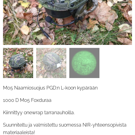
M05 Naamiosuojus PGD:n L-koon kypärään
1000 D M05 Foxduraa
Kiinnittyy onewrap tarranauhoilla.
Suunniteltu ja valmistettu suomessa NIR-yhteensopivista
materiaaleista!