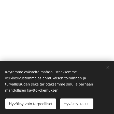
Käytämme evästeitä mahdollistaaksemme
verkkosivustomme asianmukaisen toiminnan ja
turvallisuuden sekä tarjotaksemme sinulle parhaan
mahdollisen käyttökokemuksen.
Hyväksy vain tarpeelliset
Hyväksy kaikki
Tietosuojaseloste
Evästeet