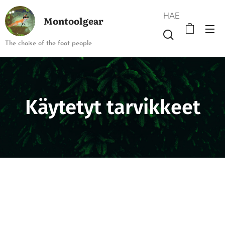
HAE
Montoolgear
The choise of the foot people
Käytetyt tarvikkeet